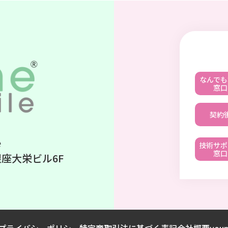
なんでも
窓口
契約
e
技術サポ
窓口
銀座大栄ビル6F