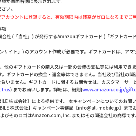
の金額が画面右側に表示されます。
ださい。
一度アカウントに登録すると、有効期限内は残高がゼロになるまでご
事項
Japan合同会社 (「当社」) が発行するAmazonギフトカード (「ギフト
ゾンサイト」) のアカウント作成が必要です。ギフトカードは、ア
が、他のギフトカードの購入又は一部の会費の支払等には利用でき
です。ギフトカードの換金・返金等はできません。当社及び当社の関
負いません。ギフトカードに関するお問合せは、カスタマーサービス(
ct-us
) までお願いします。詳細は、細則(
www.amazon.co.jp/giftc
BILE 株式会社】による提供です。 本キャンペーンについてのお問い合
BILE 株式会社】キャンペーン事務局【info@all-mobile.jp】
jp およびそのロゴはAmazon.com, Inc. またはその関連会社の商標で