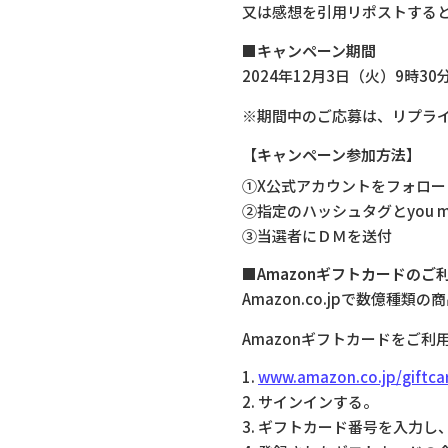
又は感想を引用リポストすると抽
■キャンペーン期間
2024年12月3日（火）9時30
※期間中のご応募は、リプラ
【キャンペーン参加方法】
①X公式アカウントをフォロー
②指定のハッシュタグとyou 
③当選者にＤＭを送付
■Amazonギフトカードのご
Amazon.co.jpで数億種
Amazonギフトカードをご
1.
www.amazon.co.jp/giftca
2. サインインする。
3. ギフトカード番号を入力