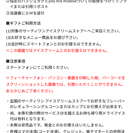
②指定のハッシュタグとyou me mobileついての感想をつけてリプラ
イまたは引用リポスト
③当選者にＤＭを送付
■ギフトご利用方法
(1)対象のサーティワンアイスクリームストアーへご来店ください。
(2)お好きなメニュー商品をお選び下さい。
(3)会計時にスマートフォンとのお引替えはできません。
※この画面ではアイスクリームとのお引替えはできません。
■注意事項
スマートフォンにてご利用ください。
※フィーチャーフォン・パソコン・画面を印刷した紙、バーコードを
スクリーンショットした画像では、引換いただくことができません。
あらかじめご了承ください。
・全国のサーティワン アイスクリームストアーでお好きなフレーバー
のレギュラーシングルコーンまたはカップとお引換えが出来ます。
・尚、本券引換の際のサービス分を越えるお持ち帰り用ドライアイス
代は有料となります。
・本券は非売品です。現金とのお引換えはいたしません。
・各種スマホ決済(コード決済)、クレジット、電子マネーとの併用決