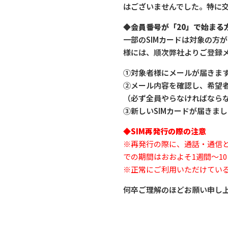
はございませんでした。特に
◆会員番号が「20」で始まる方（
一部のSIMカードは対象の方
様には、順次弊社よりご登録
①対象者様にメールが届きま
②メール内容を確認し、希望者
（必ず全員やらなければなら
③新しいSIMカードが届きま
◆SIM再発行の際の注意
※再発行の際に、通話・通信と
での期間はおおよそ1週間～1
※正常にご利用いただけてい
何卒ご理解のほどお願い申し