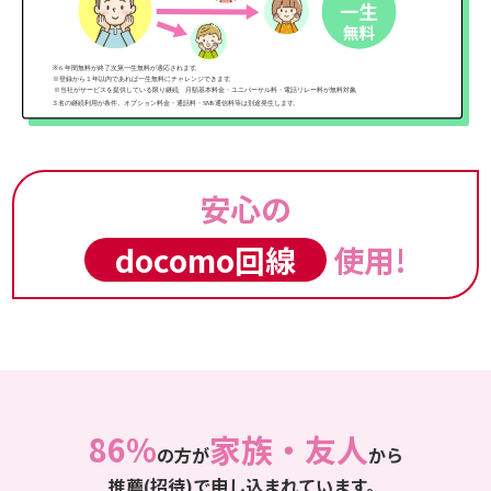
安心の
docomo回線
使用!
86%
家族・友人
の方が
から
推薦(招待)で申し込まれています。