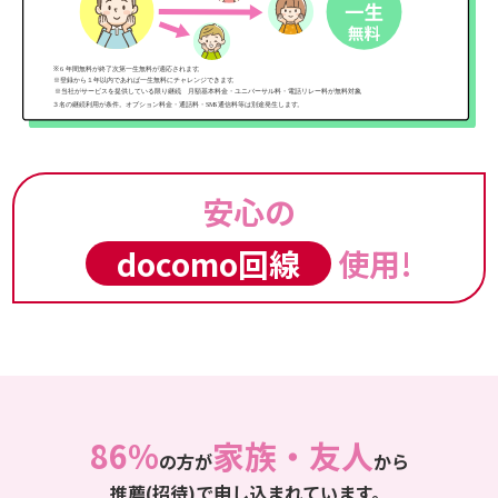
安心の
docomo回線
使用!
86%
家族・友人
の方が
から
推薦(招待)で申し込まれています。