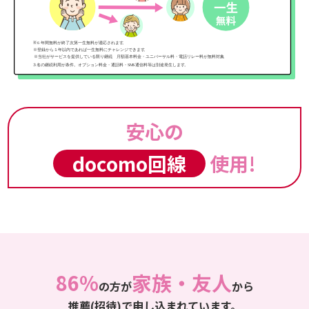
安心の
docomo回線
使用!
86%
家族・友人
の方が
から
推薦(招待)で申し込まれています。